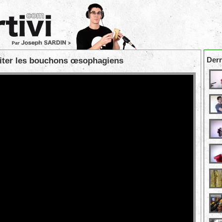
Dern
iter les bouchons œsophagiens