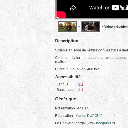
<
< Vidéo précéden
Description
Sixième épisode de l'émission "Les trucs à dad
Comment éviter les bouchons œsophagiens ? C
réaliser.
Durée : 0:37 - Vue 9 400 fois
Accessibilité
Langue :
Sous-titrage :
Générique
Présentation : Anaïs C.
Réalisation :
Marion DUPOUY
Le Cheval : Thorgal (
www.thorgalou.fr
)