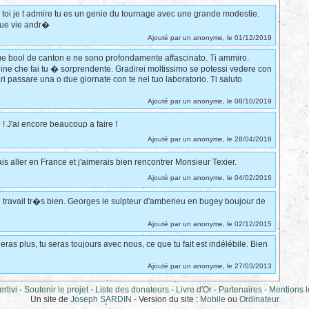
z toi je t admire tu es un genie du tournage avec une grande modestie.
gue vie andr�
Ajouté par un anonyme, le 01/12/2019
ue bool de canton e ne sono profondamente affascinato. Ti ammiro.
lline che fai tu � sorprendente. Gradirei moltissimo se potessi vedere con
ari passare una o due giornate con te nel tuo laboratorio. Ti saluto
Ajouté par un anonyme, le 08/10/2019
! J'ai encore beaucoup a faire !
Ajouté par un anonyme, le 28/04/2016
s aller en France et j'aimerais bien rencontrer Monsieur Texier.
Ajouté par un anonyme, le 04/02/2016
Paul travail tr�s bien. Georges le sulpteur d'amberieu en bugey boujour de
Ajouté par un anonyme, le 02/12/2015
ras plus, tu seras toujours avec nous, ce que tu fait est indélébile. Bien
Ajouté par un anonyme, le 27/03/2013
rtivi
-
Soutenir le projet
-
Liste des donateurs
-
Livre d'Or
-
Partenaires
-
Mentions 
Un site de
Joseph SARDIN
- Version du site :
Mobile
ou
Ordinateur
ivi, webtv, libertv, tv, joseph, sardin, t�l�vision, vid�os, programmes, libertyvi, artistes, artisans, artisanats, créations, hobbies, arts, ecoutez, ecouter, voir, paul, texier, tourneur, bois, boule, millau