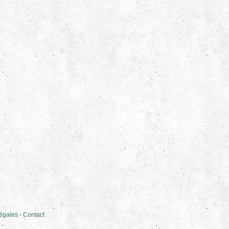
légales
-
Contact
, woodturner, woodturning