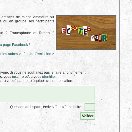
 artisans de talent. Amateurs ou
s ou en groupe, les participants
un ? Francophone et Terrien ?
la page Facebook
!
r les autres vidéos de l'émission >
yme. Si vous ne souhaitez pas le faire anonymement,
ez vous
inscrire
et/ou vous
identifier
.
era validé par notre équipe avant publication.
Question anti-spam, écrivez "deux" en chiffre :