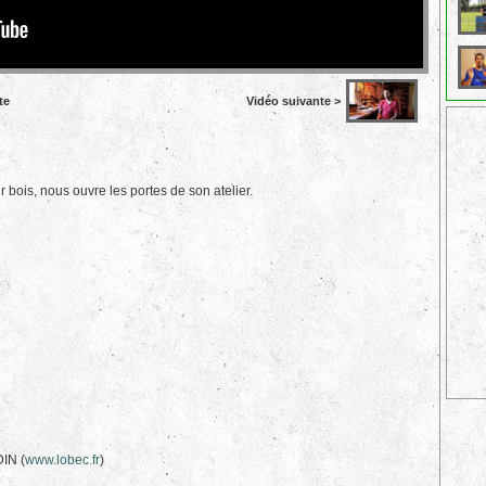
te
Vidéo suivante >
 bois, nous ouvre les portes de son atelier.
DIN (
www.lobec.fr
)