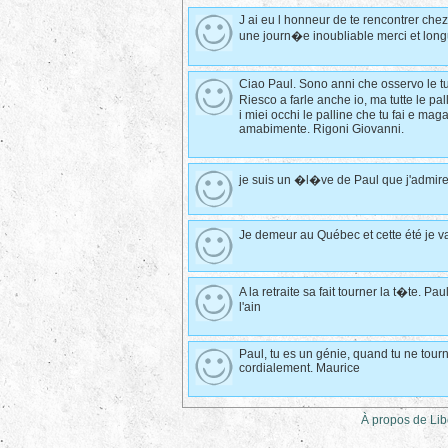
J ai eu l honneur de te rencontrer che
une journ�e inoubliable merci et lon
Ciao Paul. Sono anni che osservo le t
Riesco a farle anche io, ma tutte le pa
i miei occhi le palline che tu fai e mag
amabimente. Rigoni Giovanni.
je suis un �l�ve de Paul que j'admire 
Je demeur au Québec et cette été je vai
A la retraite sa fait tourner la t�te. 
l'ain
Paul, tu es un génie, quand tu ne tourne
cordialement. Maurice
À propos de Libe
Tags de la page :
libert